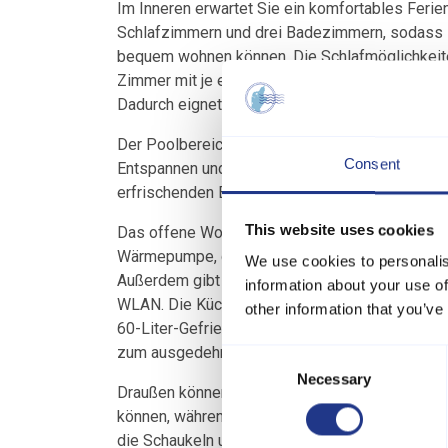
Im Inneren erwartet Sie ein komfortables Feri
Schlafzimmern und drei Badezimmern, sodass 
bequem wohnen können. Die Schlafmöglichkeiten
Zimmer mit je einem Doppelbett und einem Etag
Dadurch eignet sich das Haus besonders für m
Der Poolbereich mit beheiztem Swimmingpool, 
Consent
Entspannen und Genießen ein. Im Poolraum befi
erfrischenden Bad das Chlor einfach abspülen 
This website uses cookies
Das offene Wohnzimmer bietet einen Kaminofe
Wärmepumpe, die auch als Klimaanlage dient u
We use cookies to personalis
Außerdem gibt es einen Fernseher mit dänisc
information about your use of
WLAN. Die Küche ist komplett ausgestattet mit 
other information that you’ve
60-Liter-Gefrierschrank, Mikrowelle und Kaffee
zum ausgedehnten Abendessen im Urlaub.
Consent
Necessary
Selection
Draußen können Sie das Leben auf der geschütz
können, während die Erwachsenen auf den Liege
die Schaukeln und die Rutsche im Garten liebe