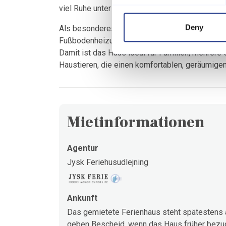
viel Ruhe unter freiem Himmel.
Deny
Als besonderes Extra bietet das Haus praktis
Fußbodenheizung in den Badezimmern sowie ein 
Damit ist das Haus ideal für Familien, mehrer
Haustieren, die einen komfortablen, geräumige
Mietinformationen
Agentur
Jysk Feriehusudlejning
Ankunft
Das gemietete Ferienhaus steht spätestens a
geben Bescheid, wenn das Haus früher bezugs