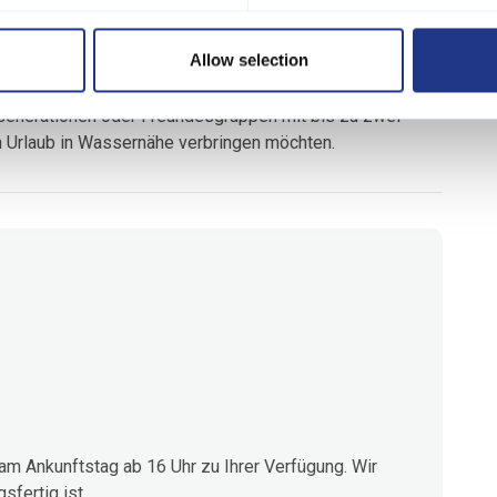
Allow selection
che Annehmlichkeiten wie Waschmaschine, Trockner,
Kinderbett und einen Hochstuhl für die jüngsten Gäste.
e Generationen oder Freundesgruppen mit bis zu zwei
n Urlaub in Wassernähe verbringen möchten.
m Ankunftstag ab 16 Uhr zu Ihrer Verfügung. Wir
fertig ist.