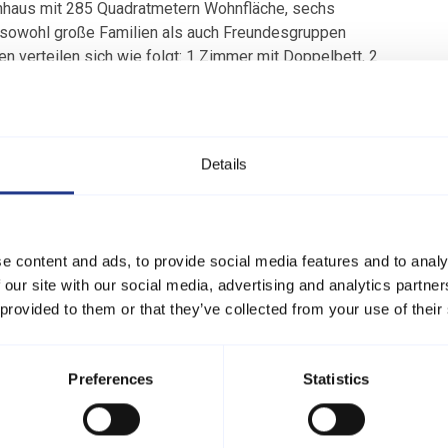
enhaus mit 285 Quadratmetern Wohnfläche, sechs
sowohl große Familien als auch Freundesgruppen
 verteilen sich wie folgt: 1 Zimmer mit Doppelbett, 2
enbett sowie 3 Zimmer mit je zwei Einzelbetten.
ehrere Generationen oder mehrere Familien.
Whirlpool und Zugang zur hauseigenen Sauna lädt zum
Details
ndet sich auch eine Dusche, sodass Sie sich nach einem
können.
n für kühle Abende und eine energiesparende
nd so ganzjährig für angenehme Temperaturen sorgt.
e content and ads, to provide social media features and to analy
hem und deutschem Fernsehen, Chromecast, Radio und
 our site with our social media, advertising and analytics partn
Backofen, Cerankochfeld, Geschirrspüler, Kühlschrank,
 provided to them or that they’ve collected from your use of their
maschine – perfekt für alles vom schnellen Frühstück bis
Preferences
Statistics
ten Terrasse genießen, wo Kinder sicher spielen
stühlen entspannen oder grillen. Die Kleinsten werden
n. Es gibt außerdem ausreichend Platz zum Parken und