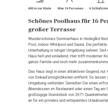
400 m zur Küste
Max 16 Personen
6 Schlafzim
Schönes Poolhaus für 16 Pe
großer Terrasse
Wunderschönes Sommerhaus in Hedegård Bechsv
Pool, Indoor-Whirlpool und Sauna. Die perfekte 
Unterhaltung in ruhiger Umgebung sehnen. Seit 
Haus hell und einladend. Hier trifft moderner Ko
ganze Familie und noch mehr zusammenkomme
Das Haus liegt in einer attraktiven Gegend, n
von Einkaufsmöglichkeiten entfernt. So lassen 
Umgebung verbinden. Genießen Sie einen erfr
Abendessen im Restaurant oder einen Tag am St
großzügige Grundstück von 2671 Quadratmetern
an für ein privates und entspanntes Urlaubserle