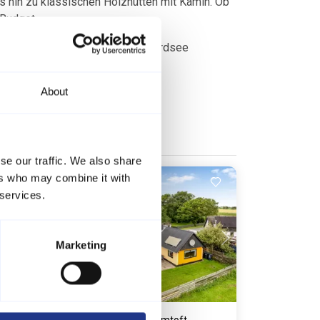
s hin zu klassischen Holzhütten mit Kamin. Ob
 Budget.
ss Ihr Dänemark-Urlaub an der Nordsee
About
se our traffic. We also share
ers who may combine it with
 services.
Lädt ...
Marketing