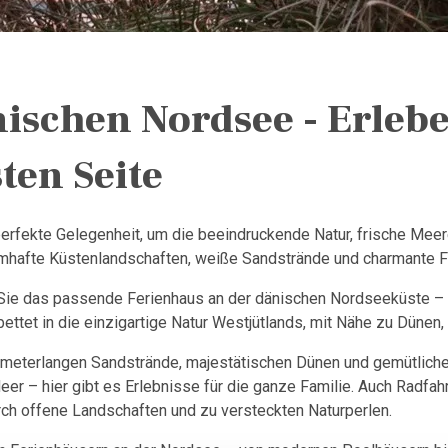
nischen Nordsee - Erleb
ten Seite
perfekte Gelegenheit, um die beeindruckende Natur, frische Mee
umhafte Küstenlandschaften, weiße Sandstrände und charmante F
 Sie das passende Ferienhaus an der dänischen Nordseeküste – g
tet in die einzigartige Natur Westjütlands, mit Nähe zu Dünen, 
kilometerlangen Sandstrände, majestätischen Dünen und gemütli
er – hier gibt es Erlebnisse für die ganze Familie. Auch Radfah
rch offene Landschaften und zu versteckten Naturperlen.