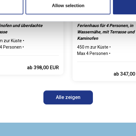
enhaus 33013 • Klitmøller
Allow selection
tstien 14
Malurtvej 14
nofen und überdachte
Ferienhaus für 4 Personen, in
asse
Wassernähe, mit Terrasse und
Kaminofen
m zur Küste
4 Personen
450 m zur Küste
hlafzimmer
1 Badezimmer
Max 4 Personen
1 Haustiere
1 Schlafzimmer
1 Badezimm
Max 2 Haustiere
ab
398,00 EUR
ab
347,00
Alle zeigen