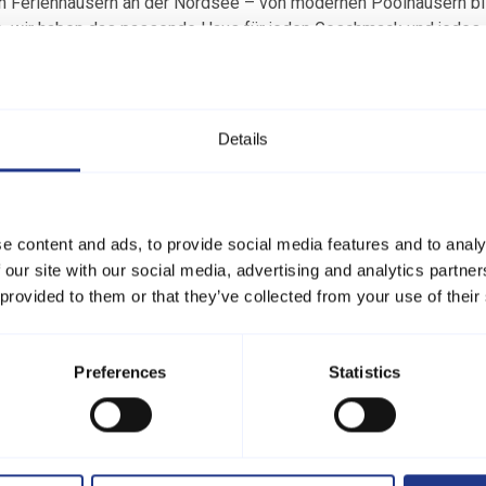
an Ferienhäusern an der Nordsee – von modernen Poolhäusern bi
ie, wir haben das passende Haus für jeden Geschmack und jedes
n Kompetenz und einem hohen Serviceniveau sorgen wir dafür, da
Details
e content and ads, to provide social media features and to analy
 our site with our social media, advertising and analytics partn
 provided to them or that they’ve collected from your use of their
Lädt ...
Lädt ...
Preferences
Statistics