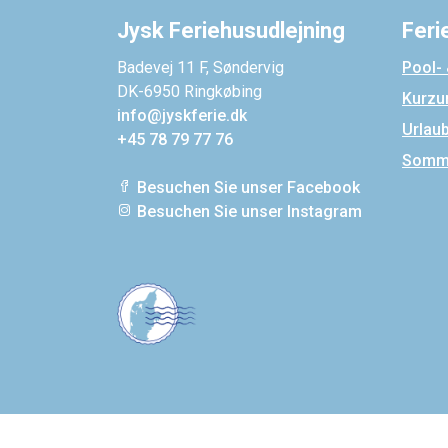
Jysk Feriehusudlejning
Feri
Badevej 11 F, Søndervig
Pool-
DK-6950 Ringkøbing
Kurzu
info@jyskferie.dk
Urlau
+45 78 79 77 76
Somme
Besuchen Sie unser Facebook
Besuchen Sie unser Instagram