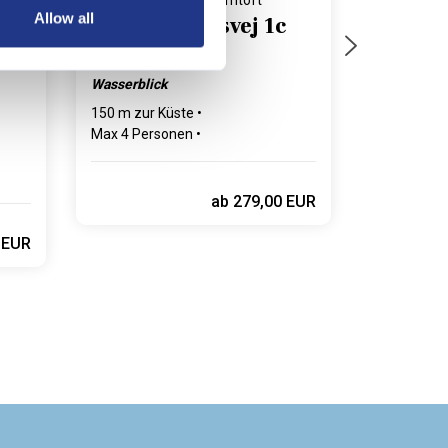
Ferienhaus 47902 • Vesthimmerland
Ferienhaus 30005 • Amtoft
Allow all
Søndre Øsløsvej 1c
Wasserblick
150 m zur Küste
Max 4 Personen
2 Schlafzimmer
1 Badezimmer
Max 1 Haustiere
er
ab
279,00 EUR
 EUR