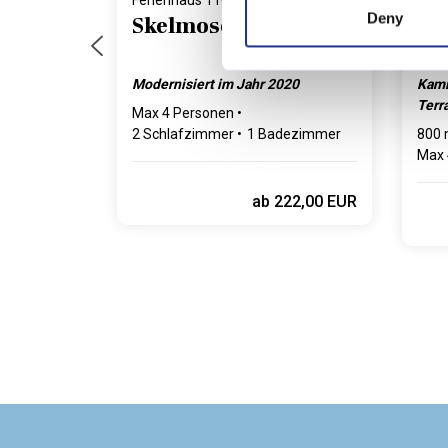
Ferienhaus 11022 • Vedersø Klit
Feri
Deny
Skelmosevej 59, 1.
Kli
Modernisiert im Jahr 2020
Kami
Terr
Max 4 Personen
2 Schlafzimmer
1 Badezimmer
800 
Max 
3 Sc
Max 
ab
222,00 EUR