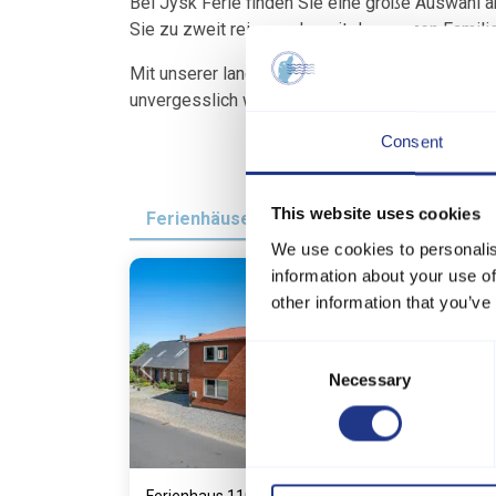
Bei Jysk Ferie finden Sie eine große Auswahl 
Sie zu zweit reisen oder mit der ganzen Famil
Mit unserer langjährigen Erfahrung, regionale
unvergesslich wird.
Consent
This website uses cookies
Ferienhäuser
We use cookies to personalis
information about your use of
other information that you’ve
Lädt ...
Consent
Necessary
Selection