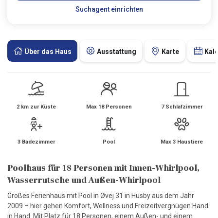
Suchagent einrichten
Über das Haus
Ausstattung
Karte
Kal
2 km zur Küste
Max 18 Personen
7 Schlafzimmer
3 Badezimmer
Pool
Max 3 Haustiere
Poolhaus für 18 Personen mit Innen-Whirlpool,
Wasserrutsche und Außen-Whirlpool
Großes Ferienhaus mit Pool in Øvej 31 in Husby aus dem Jahr
2009 – hier gehen Komfort, Wellness und Freizeitvergnügen Hand
in Hand. Mit Platz für 18 Personen, einem Außen- und einem