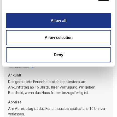
Dieses Ferienhaus ist die ideale Wahl für große Familien, mehrere
Generationen oder Freundesgruppen, die sich einen Urlaub voller
gemeinsamer Erlebnisse, Entspannung und unvergesslicher
Allow all
Momente wünschen.
Allow selection
Mietinformationen
Agentur
Deny
Jysk Feriehusudlejning
Ankunft
Das gemietete Ferienhaus steht spätestens am
Ankunftstag ab 16 Uhr zu Ihrer Verfügung. Wir geben
Bescheid, wenn das Haus früher bezugsfertig ist.
Abreise
Am Abreisetag ist das Ferienhaus bis spätestens 10 Uhr zu
verlassen.