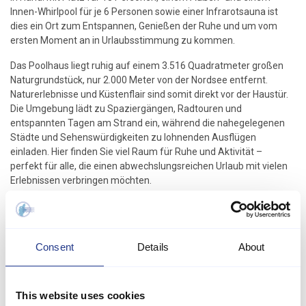
Innen-Whirlpool für je 6 Personen sowie einer Infrarotsauna ist
dies ein Ort zum Entspannen, Genießen der Ruhe und um vom
ersten Moment an in Urlaubsstimmung zu kommen.
Das Poolhaus liegt ruhig auf einem 3.516 Quadratmeter großen
Naturgrundstück, nur 2.000 Meter von der Nordsee entfernt.
Naturerlebnisse und Küstenflair sind somit direkt vor der Haustür.
Die Umgebung lädt zu Spaziergängen, Radtouren und
entspannten Tagen am Strand ein, während die nahegelegenen
Städte und Sehenswürdigkeiten zu lohnenden Ausflügen
einladen. Hier finden Sie viel Raum für Ruhe und Aktivität –
perfekt für alle, die einen abwechslungsreichen Urlaub mit vielen
Erlebnissen verbringen möchten.
Im Inneren erwartet Sie ein helles und geräumiges Haus mit 250
Quadratmetern Wohnfläche, 7 Schlafzimmern und 3
Badezimmern, sodass jeder Gast Privatsphäre und Komfort
Consent
Details
About
genießen kann. Die vier Zimmer mit Doppelbetten bieten
Erwachsenen ein angenehmes Ambiente, während die Zimmer
mit Einzelbetten oder Etagenbetten ist ideal für Kinder und
größere Familien. Die Küche ist bestens ausgestattet mit
This website uses cookies