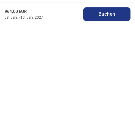
964,00 EUR
Buchen
08. Jan. - 10. Jan. 2027
Jysk Feriehusudlejning
Badevej 11 F, Søndervig
DK-6950 Ringkøbing
info@jyskferie.dk
+45 78 79 77 76
Besuchen Sie unser Facebook
Besuchen Sie unser Instagram