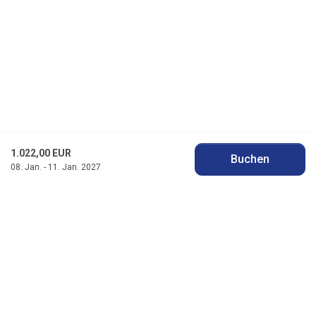
1.022,00 EUR
Buchen
08. Jan. - 11. Jan. 2027
Jysk Feriehusudlejning
Badevej 11 F, Søndervig