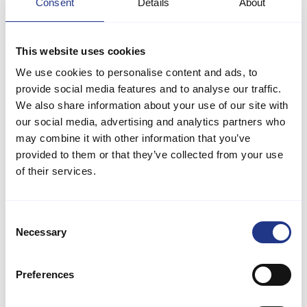
Consent
Details
About
Schlafplätze im Etagenbetten ausgestattet – ideal für Kinder und
Erwachsene. Die Küche ist bestens ausgestattet mit
Induktionsherd, Backofen, Mikrowelle, Kühlschrank, 100-Liter-
This website uses cookies
Gefrierschrank, Geschirrspüler und Kaffeemaschine, sodass
Kochen für viele Gäste zum Kinderspiel wird. Außerdem gibt es
We use cookies to personalise content and ads, to
eine Waschmaschine, einen Trockner und Fußbodenheizung
provide social media features and to analyse our traffic.
sowie einen Kaminofen, der an kühleren Tagen für behagliche
We also share information about your use of our site with
Wärme sorgt.
our social media, advertising and analytics partners who
Im großen Poolraum können Sie im Whirlpool für 6 Personen
may combine it with other information that you’ve
entspannen, während die Kinder im beheizten Pool planschen
provided to them or that they’ve collected from your use
oder die Wasserrutsche hinuntersausen. Nach einem
of their services.
erlebnisreichen Tag können Sie in der Infrarotsauna entspannen,
die eine wohltuende Wirkung auf Muskeln und Gelenke hat.
Consent
Die geschützte Terrasse lädt zum sicheren Entspannen mit
Necessary
Selection
Kindern oder Hunden ein, während Grill und Liegestühle zu
gemütlichen Sommerabenden einladen. Kinder können sich auf
der Schaukel und im Sandkasten austoben, während Erwachsene
Preferences
die Ruhe rund ums Haus genießen. Ein Schuppen bietet
zusätzlichen Stauraum, und es gibt ausreichend Parkplätze.