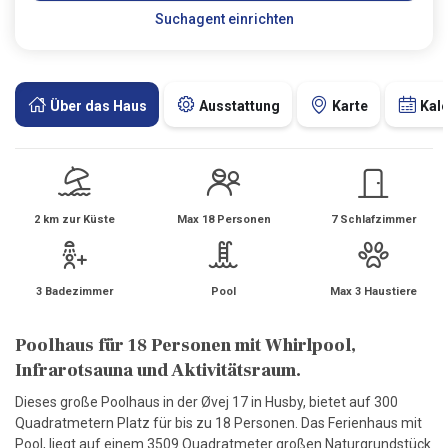
Suchagent einrichten
Über das Haus
Ausstattung
Karte
Kal
2 km zur Küste
Max 18 Personen
7 Schlafzimmer
3 Badezimmer
Pool
Max 3 Haustiere
Poolhaus für 18 Personen mit Whirlpool,
Infrarotsauna und Aktivitätsraum.
Dieses große Poolhaus in der Øvej 17 in Husby, bietet auf 300
Quadratmetern Platz für bis zu 18 Personen. Das Ferienhaus mit
Pool, liegt auf einem 3509 Quadratmeter großen Naturgrundstück