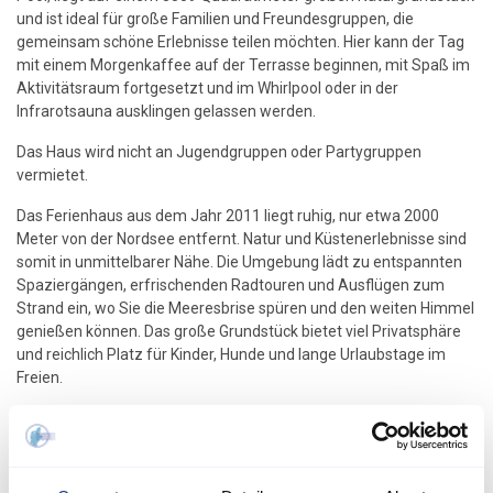
und ist ideal für große Familien und Freundesgruppen, die
gemeinsam schöne Erlebnisse teilen möchten. Hier kann der Tag
mit einem Morgenkaffee auf der Terrasse beginnen, mit Spaß im
Aktivitätsraum fortgesetzt und im Whirlpool oder in der
Infrarotsauna ausklingen gelassen werden.
Das Haus wird nicht an Jugendgruppen oder Partygruppen
vermietet.
Das Ferienhaus aus dem Jahr 2011 liegt ruhig, nur etwa 2000
Meter von der Nordsee entfernt. Natur und Küstenerlebnisse sind
somit in unmittelbarer Nähe. Die Umgebung lädt zu entspannten
Spaziergängen, erfrischenden Radtouren und Ausflügen zum
Strand ein, wo Sie die Meeresbrise spüren und den weiten Himmel
genießen können. Das große Grundstück bietet viel Privatsphäre
und reichlich Platz für Kinder, Hunde und lange Urlaubstage im
Freien.
Im Inneren erwartet Sie ein helles und einladendes Haus, mit 7
Schlafzimmern und 3 Badezimmern, sodass sich jeder rundum
wohlfühlt. Vier Zimmer verfügen über Doppelbetten, ein Zimmer
über zwei Einzelbetten und zwei Zimmer sind mit jeweils 4