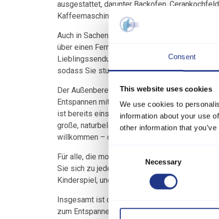
ausgestattet, darunter Backofen, Cerankochfeld,
Kaffeemaschine. So können Sie ganz einfach kös
Auch in Sachen Unterhaltung ist dieses Haus 
über einen Fernseher mit dänischem und deut
Consent
Lieblingssendungen. Zusätzlich stehen Ihnen Sp
sodass Sie stundenlang Spaß mit Familie und 
This website uses cookies
Der Außenbereich ist genauso beeindruckend wi
Entspannen mit einem guten Buch oder zum Geni
We use cookies to personalis
ist bereits einsatzbereit, sodass Sie Ihre Gäst
information about your use of
große, naturbelassene Grundstück bietet viel Pl
other information that you’ve
willkommen – dieses Haus ist also die perfekte
Consent
Für alle, die modernen Komfort schätzen, gib
Necessary
Selection
Sie sich zu jeder Jahreszeit wohlfühlen. Mit 
Kinderspiel, und Sie haben mehr Zeit, Ihren Auf
Insgesamt ist dieses Haus die perfekte Kombi
zum Entspannen und für gesellige Stunden. Ob 