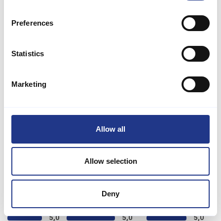
Blick auf den Fjord genießen können. Für alle, die gerne aktiv im
Freien sind, gibt es Schaukeln für Kinder und eine Feuerstelle, an
Preferences
der man sich abends zu Geschichten versammeln kann.
Als zusätzlichen Luxus können Sie sich in der Wildnisbad
Statistics
verwöhnen lassen, die Platz für bis zu 5 Personen bietet. Hier
können Sie nach einem erlebnisreichen Tag die Sterne und die
frische Luft genießen. Haustiere sind herzlich willkommen,
Marketing
bringen Sie Ihre vierbeinigen Freunde also gerne mit in den Urlaub.
Das Ferienhaus liegt nur 300 Meter vom Wasser entfernt, sodass
Sie ganz einfach baden oder am Strand spazieren gehen können.
Ob Sie sich hier erholen oder die Gegend erkunden möchten –
Allow all
dieses Haus wird Ihnen ein unvergessliches Urlaubserlebnis
bescheren.
Allow selection
Das sagen andere Urlauber
5,0 • 2 Bewertungen
Deny
Haus
Grundstück
Bereich
5,0
5,0
5,0