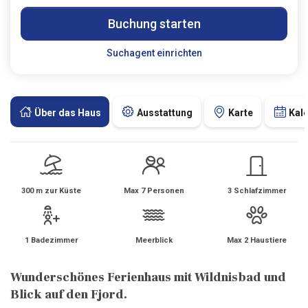
Buchung starten
Suchagent einrichten
Über das Haus
Ausstattung
Karte
Kal
300 m zur Küste
Max 7 Personen
3 Schlafzimmer
1 Badezimmer
Meerblick
Max 2 Haustiere
Wunderschönes Ferienhaus mit Wildnisbad und
Blick auf den Fjord.