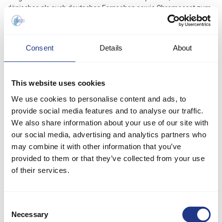
dänisches als auch deutsches Fernsehen sowie Chromecast zum
Streamen Ihrer Lieblingsfilme bietet. WLAN steht Ihnen ebenfalls
zur Verfügung, sodass Sie bei Bedarf in Verbindung bleiben
können.
Consent
Details
About
Die Küche ist mit modernen Geräten ausgestattet, darunter ein
Induktionskochfeld, ein Backofen, eine Mikrowelle und ein
Geschirrspüler, sodass Sie mühelos leckere Mahlzeiten zubereiten
This website uses cookies
können. Waschmaschine und Trockner sind ebenfalls vorhanden
We use cookies to personalise content and ads, to
und somit ideal für längere Aufenthalte. Der Kühlschrank verfügt
über ein 40-Liter-Gefrierfach, in dem Sie all Ihre Lebensmittel
provide social media features and to analyse our traffic.
aufbewahren können.
We also share information about your use of our site with
our social media, advertising and analytics partners who
Das Haus verfügt über ein Badezimmer mit Dusche und WC, das
may combine it with other information that you’ve
allen Gästen Komfort bietet. Die energiesparende Wärmepumpe,
provided to them or that they’ve collected from your use
die auch als Klimaanlage genutzt werden kann, sorgt unabhängig
von der Jahreszeit für ein angenehmes Raumklima.
of their services.
Der Außenbereich ist einfach beeindruckend. Die überdachte
Terrasse ist perfekt, um den Morgenkaffee zu genießen oder
Consent
einen Grillabend mit der Familie zu verbringen. Es gibt auch eine
Necessary
Selection
offene Terrasse, auf der Sie in der Sonne entspannen und den