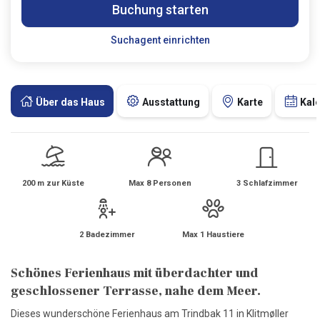
Buchung starten
Suchagent einrichten
Über das Haus
Ausstattung
Karte
Kal
200 m zur Küste
Max 8 Personen
3 Schlafzimmer
2 Badezimmer
Max 1 Haustiere
Schönes Ferienhaus mit überdachter und
geschlossener Terrasse, nahe dem Meer.
Dieses wunderschöne Ferienhaus am Trindbak 11 in Klitmøller