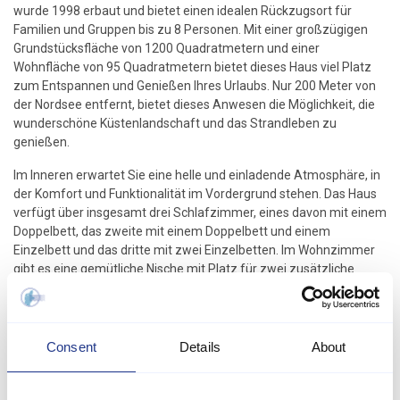
wurde 1998 erbaut und bietet einen idealen Rückzugsort für
Familien und Gruppen bis zu 8 Personen. Mit einer großzügigen
Grundstücksfläche von 1200 Quadratmetern und einer
Wohnfläche von 95 Quadratmetern bietet dieses Haus viel Platz
zum Entspannen und Genießen Ihres Urlaubs. Nur 200 Meter von
der Nordsee entfernt, bietet dieses Anwesen die Möglichkeit, die
wunderschöne Küstenlandschaft und das Strandleben zu
genießen.
Im Inneren erwartet Sie eine helle und einladende Atmosphäre, in
der Komfort und Funktionalität im Vordergrund stehen. Das Haus
verfügt über insgesamt drei Schlafzimmer, eines davon mit einem
Doppelbett, das zweite mit einem Doppelbett und einem
Einzelbett und das dritte mit zwei Einzelbetten. Im Wohnzimmer
gibt es eine gemütliche Nische mit Platz für zwei zusätzliche
Betten – ideal für größere Familien oder Freundesgruppen.
Das Haus verfügt über zwei moderne Badezimmer mit Dusche,
WC und Fußbodenheizung, die auch an kalten Tagen für ein
Consent
Details
About
angenehmes Wohngefühl sorgen. Für zusätzlichen Komfort sorgt
eine energiesparende Wärmepumpe, die auch als Klimaanlage
genutzt werden kann, sodass Sie die Temperatur ganz nach Ihren