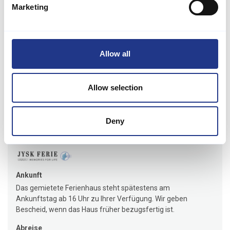
Marketing
Kinder sicher spielen können.
Da Haustiere erlaubt sind, ist dieses Ferienhaus ideal für alle, die
ihre vierbeinigen Freunde mit in den Urlaub nehmen möchten.
Alles in allem bietet diese Unterkunft eine perfekte Kombination
Allow all
aus Komfort, Bequemlichkeit und Schönheit und ist damit die
ideale Wahl für Ihren nächsten Urlaub in Klitmøller.
Allow selection
Mietinformationen
Deny
Agentur
Jysk Feriehusudlejning
Ankunft
Das gemietete Ferienhaus steht spätestens am
Ankunftstag ab 16 Uhr zu Ihrer Verfügung. Wir geben
Bescheid, wenn das Haus früher bezugsfertig ist.
Abreise