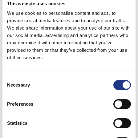
This website uses cookies
Wünschen regeln können.
We use cookies to personalise content and ads, to
Das Wohnzimmer ist der perfekte Treffpunkt. Der Holzofen sorgt
provide social media features and to analyse our traffic.
an kalten Abenden für eine gemütliche Atmosphäre. Hier können
We also share information about your use of our site with
Sie mit Familie und Freunden entspannen und Ihren Lieblingsfilm
our social media, advertising and analytics partners who
auf dem Fernseher mit Chromecast und dänischem Fernsehen
ansehen. WLAN ist ebenfalls verfügbar, sodass Sie bei Bedarf in
may combine it with other information that you’ve
Verbindung bleiben können.
provided to them or that they’ve collected from your use
of their services.
Die Küche ist komplett mit modernen Geräten ausgestattet,
darunter Mikrowelle, Backofen, Cerankochfeld, Kühlschrank,
Gefrierschrank mit 30 Litern Fassungsvermögen und
Consent
Geschirrspüler. Die Zubereitung köstlicher Mahlzeiten ist ganz
Necessary
Selection
einfach. Ein Wäschetrockner und eine Waschmaschine sorgen für
einen reibungslosen Ablauf Ihres Aufenthalts. Für die Kleinen
steht ein Hochstuhl bereit.
Preferences
Im Außenbereich können Sie auf der überdachten Terrasse im
Freien speisen oder einfach mit einem guten Buch entspannen.
Statistics
Der nicht überdachte Teil der Terrasse eignet sich ideal zum
Sonnenbaden und Grillen, da ein Grill vorhanden ist. Die Terrasse
ist außerdem eingezäunt, sodass Haustiere frei herumlaufen oder