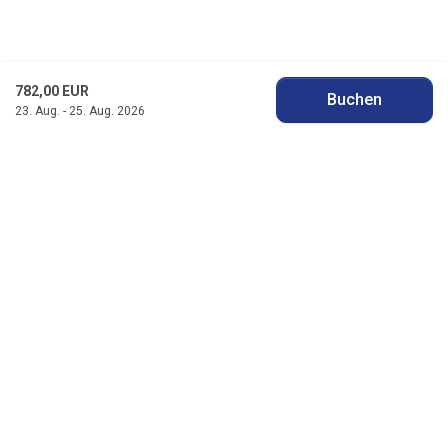
782,00 EUR
Buchen
23. Aug. - 25. Aug. 2026
Jysk Feriehusudlejning
Badevej 11 F, Søndervig
DK-6950 Ringkøbing
info@jyskferie.dk
+45 78 79 77 76
Besuchen Sie unser Facebook
Besuchen Sie unser Instagram