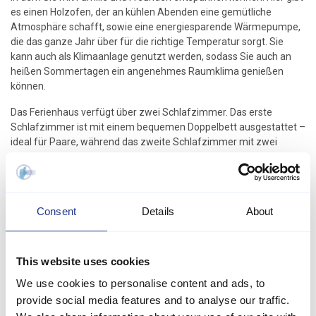
es einen Holzofen, der an kühlen Abenden eine gemütliche
Atmosphäre schafft, sowie eine energiesparende Wärmepumpe,
die das ganze Jahr über für die richtige Temperatur sorgt. Sie
kann auch als Klimaanlage genutzt werden, sodass Sie auch an
heißen Sommertagen ein angenehmes Raumklima genießen
können.
Das Ferienhaus verfügt über zwei Schlafzimmer. Das erste
Schlafzimmer ist mit einem bequemen Doppelbett ausgestattet –
ideal für Paare, während das zweite Schlafzimmer mit zwei
Einzelbetten ideal für Kinder oder Freunde ist. Insgesamt bietet es
Platz für vier Personen und ist somit ideal für eine kleinere
Gruppe.
Consent
Details
About
Die Ausstattung ist gut, mit einem Badezimmer mit Dusche und
WC. Die Küche ist komplett mit modernen Geräten ausgestattet,
darunter Mikrowelle, Backofen, Cerankochfeld, Kühlschrank, 60-
Liter-Gefrierschrank und Geschirrspüler – so können Sie ohne
This website uses cookies
großen Zeit- und Energieaufwand kochen.
We use cookies to personalise content and ads, to
Für Unterhaltung sorgt ein Fernseher mit dänischen und
provide social media features and to analyse our traffic.
deutschen Programmen. Dank Chromecast können Sie Ihre