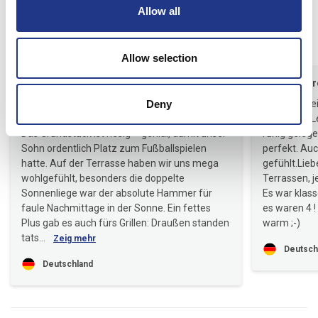
4,7 • 2 Bewertungen
Allow all
Haus
Grundstück
Bereich
4,5
5,0
4,5
Allow selection
Torsten Bachora
Aug. 2026
Hauke Schr
Wir hatten eine richtig tolle Zeit im Ferienhaus!
Deny
Schönes kle
Es war genau so, wie wir es uns erhofft hatten.
Nähe zum Le
Das Grundstück ist riesig – genial, damit unser
ruhig gelege
Sohn ordentlich Platz zum Fußballspielen
perfekt. Au
hatte. Auf der Terrasse haben wir uns mega
gefühlt.Liebe
wohlgefühlt, besonders die doppelte
Terrassen, 
Sonnenliege war der absolute Hammer für
Es war klass
faule Nachmittage in der Sonne. Ein fettes
es waren 4 !
Plus gab es auch fürs Grillen: Draußen standen
warm ;-)
tats...
Zeig mehr
Deutsch
Deutschland