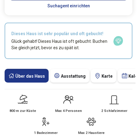
Suchagent einrichten
Dieses Haus ist sehr populär und oft gebucht!
Glück gehabt! Dieses Haus ist oft gebucht. Buchen
Sie gleich jetzt, bevor es zu spät ist.
Über das Haus
Ausstattung
Karte
Kal
800 m zur Küste
Max 4 Personen
2 Schlafzimmer
1 Badezimmer
Max 2 Haustiere