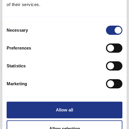
of their services.
Nørre Lyngvig
Consent
Necessary
Selection
Der Surfspot beim Leuchtturm Nørre Lyngvig Fyr ist bekannt für
seine schöne Natur und die kräftigen Wellen der Nordsee. Die
Bedingungen sind hier oft anspruchsvoller, was den Ort bei
Preferences
erfahrenen Surfern beliebt macht, die Geschwindigkeit und Power
in den Wellen suchen.
Statistics
In der Nähe von Klitmøller
Marketing
Allow all
Allow selection