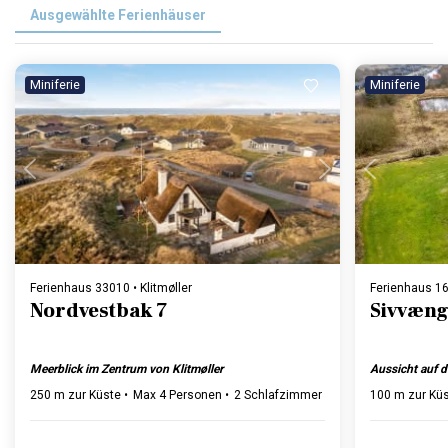
Ausgewählte Ferienhäuser
Miniferie
Miniferie
Lädt ...
Ferienhaus 33010 • Klitmøller
Ferienhaus 16
Nordvestbak 7
Sivvæng
Meerblick im Zentrum von Klitmøller
Aussicht auf d
250 m zur Küste
Max 4 Personen
2 Schlafzimmer
1 Badezimmer
100 m zur Kü