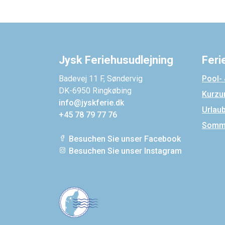
Jysk Feriehusudlejning
Feri
Badevej 11 F, Søndervig
Pool-
DK-6950 Ringkøbing
Kurzu
info@jyskferie.dk
Urlau
+45 78 79 77 76
Somme
Besuchen Sie unser Facebook
Besuchen Sie unser Instagram