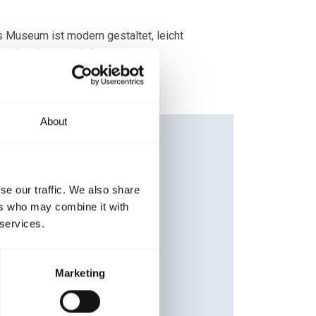
s Museum ist modern gestaltet, leicht
was dazulernen möchten.
About
se our traffic. We also share
che
ers who may combine it with
 services.
ationen
Marketing
vej 11, 7680 Thyborøn