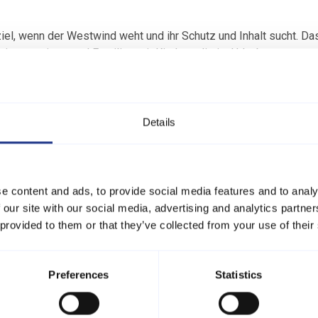
el, wenn der Westwind weht und ihr Schutz und Inhalt sucht. Da
tsinteressierte und Familien mit Kindern, die im Urlaub gerne et
Details
e content and ads, to provide social media features and to analy
Praktis
 our site with our social media, advertising and analytics partn
 provided to them or that they’ve collected from your use of their
Inform
Preferences
Statistics
Adresse: Kystcenter