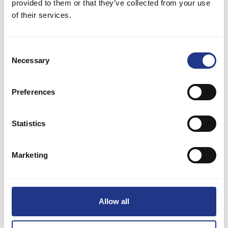
provided to them or that they’ve collected from your use
of their services.
Consent
Necessary
Selection
Preferences
Statistics
Marketing
Praktische Informationen
Adresse: Havnen 31, 7700 Thisted
Allow all
Öffnungszeiten
Aktuelle Zeiten und Reservierung unter
fiskehuset.dk