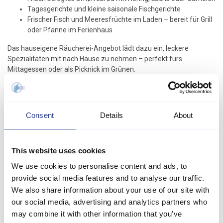
Tagesgerichte und kleine saisonale Fischgerichte
Frischer Fisch und Meeresfrüchte im Laden – bereit für Grill
oder Pfanne im Ferienhaus
Das hauseigene Räucherei-Angebot lädt dazu ein, leckere
Spezialitäten mit nach Hause zu nehmen – perfekt fürs
Mittagessen oder als Picknick im Grünen.
Fiskehuset ist beliebt bei Einheimischen und Feriengästen. Sie
können drinnen essen, Ihr Essen mit ans Wasser nehmen – oder
sich mit Spezialitäten für Ihr nächstes Essen im Ferienhaus
Consent
Details
About
eindecken. Alles geschieht in entspannter Atmosphäre, mit einem
klaren Fokus auf Frische und Qualität.
Thisted ist ein ideales Ausflugsziel, wenn Sie in einem Ferienhaus
This website uses cookies
in der
Nationalparkregion Thy
, in
Klitmøller
,
Agger
oder
Vorupør
We use cookies to personalise content and ads, to
wohnen. Kombinieren Sie einen Spaziergang entlang des Fjords
provide social media features and to analyse our traffic.
oder der Hafenpromenade mit einem leckeren Mittagessen im
Fiskehuset – und vielleicht auch ein paar kulinarische Mitbringsel
We also share information about your use of our site with
für später.
our social media, advertising and analytics partners who
may combine it with other information that you’ve