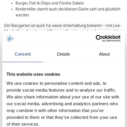
Burger, Fish & Chips und frische Salate
Kinderteller, damit auch die kleinen Gäste satt und glücklich
werden
Der Biergarten ist auch für seine Unterhaltung bekannt – mit Live-
Musik, Quizabenden und Themen-Events sorgt er das ganze Jahr
über für gute Laune.
Es gibt viele Sitzplätze im Freien sowie im hellen, ungezwungenen
Innenbereich. Ob für ein Familienessen, einen Abend mit Freunden
Consent
Details
About
oder ein spontanes Bier nach dem Strandbesuch – hier ist immer
Platz für Geselligkeit und Genuss.
This website uses cookies
We use cookies to personalise content and ads, to
provide social media features and to analyse our traffic.
We also share information about your use of our site with
our social media, advertising and analytics partners who
may combine it with other information that you’ve
provided to them or that they’ve collected from your use
of their services.